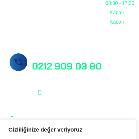
Cuma
08:30 - 17:30
Cumartesi
Kapalı
Pazar
Kapalı
Hemen Bizi Arayın!
0212 909 03 80
info@masslab.com.tr
Şelale Plaza No:1 Daire:110 Esenyurt /
İstanbul
Gizliliğinize değer veriyoruz