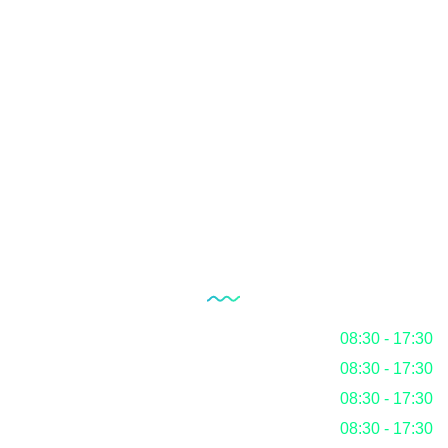
İç Tetkik Hizmeti
Belgelendirme
RoHS
REACH KKDIK
BLOG
Çalışma Saatlerimiz
Pazartesi
08:30 - 17:30
Salı
08:30 - 17:30
Çarşamba
08:30 - 17:30
Perşembe
08:30 - 17:30