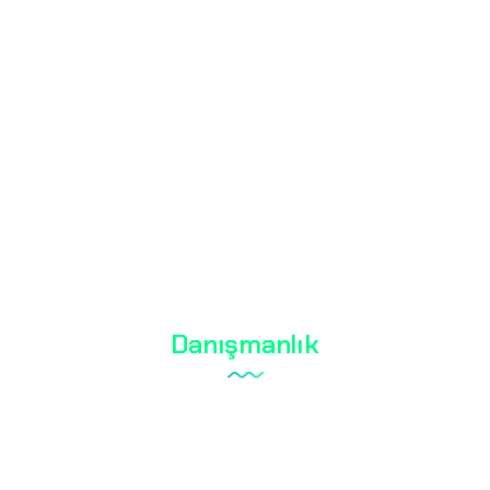
Ayakkabı Testi
Tekstil Testi
Biyosidal Testi
Kozmetik Testi
Su Analizleri
RoHS Belgesi
Danışmanlık
Laboratuvar Kurulumu
Kalite Yönetim Sistemi