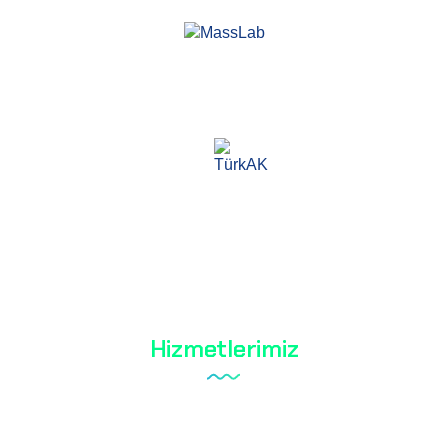
Mass Laboratuvar ve Danışmanlık Hizmetleri A.Ş.
TÜRKAK akreditasyonuna sahip bir test kuruluşudur.
TS EN ISO / IEC 17025
Hizmetlerimiz
Tareks Ürünleri Analizleri