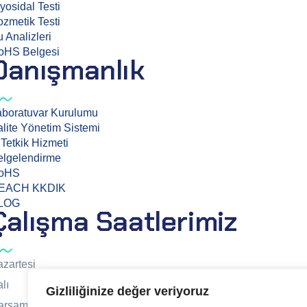
yosidal Testi
zmetik Testi
 Analizleri
oHS Belgesi
Danışmanlık
aboratuvar Kurulumu
lite Yönetim Sistemi
 Tetkik Hizmeti
elgelendirme
oHS
EACH KKDIK
LOG
Çalışma Saatlerimiz
zartesi
lı
Gizliliğinize değer veriyoruz
arşamba