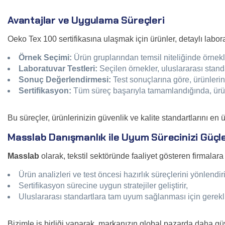
Avantajlar ve Uygulama Süreçleri
Oeko Tex 100 sertifikasına ulaşmak için ürünler, detaylı labora
Örnek Seçimi:
Ürün gruplarından temsil niteliğinde örnekle
Laboratuvar Testleri:
Seçilen örnekler, uluslararası standa
Sonuç Değerlendirmesi:
Test sonuçlarına göre, ürünlerin
Sertifikasyon:
Tüm süreç başarıyla tamamlandığında, ürünle
Bu süreçler, ürünlerinizin güvenlik ve kalite standartlarını en 
Masslab Danışmanlık ile Uyum Sürecinizi Güçl
Masslab
olarak, tekstil sektöründe faaliyet gösteren firmal
Ürün analizleri ve test öncesi hazırlık süreçlerini yönlendiri
Sertifikasyon sürecine uygun stratejiler geliştirir,
Uluslararası standartlara tam uyum sağlanması için gerekli
Bizimle iş birliği yaparak, markanızın global pazarda daha güven