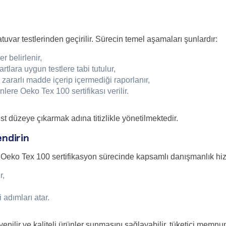
tuvar testlerinden geçirilir. Sürecin temel aşamaları şunlardır:
r belirlenir,
rtlara uygun testlere tabi tutulur,
 zararlı madde içerip içermediği raporlanır,
re Oeko Tex 100 sertifikası verilir.
üst düzeye çıkarmak adına titizlikle yönetilmektedir.
endirin
ara Oeko Tex 100 sertifikasyon sürecinde kapsamlı danışmanlık h
r,
 adımları atar.
ilir ve kaliteli ürünler sunmasını sağlayabilir, tüketici memnuniye