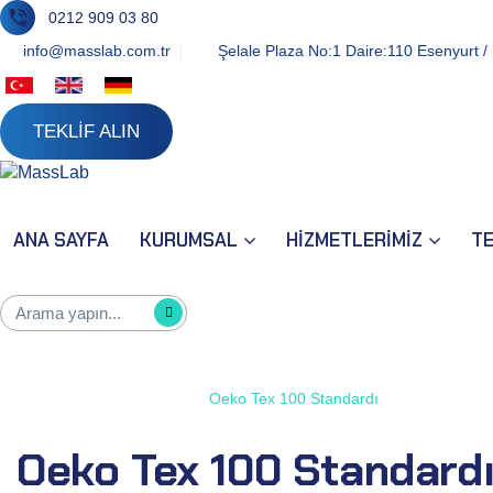
0212 909 03 80
info@masslab.com.tr
Şelale Plaza No:1 Daire:110 Esenyurt / 
TEKLİF ALIN
ANA SAYFA
KURUMSAL
HİZMETLERİMİZ
T
Oeko Tex 100 Standardı
Ana Sayfa
Danışmanlık
Oeko Tex 100 Standardı
Oeko Tex 100 Standard