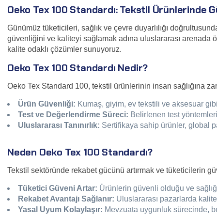
Oeko Tex 100 Standardı: Tekstil Ürünlerinde G
Günümüz tüketicileri, sağlık ve çevre duyarlılığı doğrultusunda
güvenliğini ve kaliteyi sağlamak adına uluslararası arenada 
kalite odaklı çözümler sunuyoruz.
Oeko Tex 100 Standardı Nedir?
Oeko Tex Standard 100, tekstil ürünlerinin insan sağlığına zar
Ürün Güvenliği:
Kumaş, giyim, ev tekstili ve aksesuar gibi
Test ve Değerlendirme Süreci:
Belirlenen test yöntemleri
Uluslararası Tanınırlık:
Sertifikaya sahip ürünler, global pa
Neden Oeko Tex 100 Standardı?
Tekstil sektöründe rekabet gücünü artırmak ve tüketicilerin g
Tüketici Güveni Artar:
Ürünlerin güvenli olduğu ve sağlığ
Rekabet Avantajı Sağlanır:
Uluslararası pazarlarda kalit
Yasal Uyum Kolaylaşır:
Mevzuata uygunluk sürecinde, beli