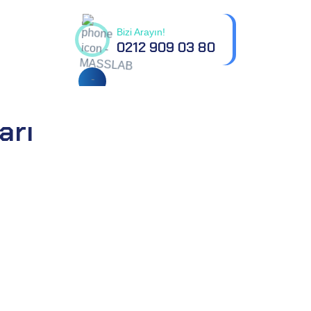
Bizi Arayın!
0212 909 03 80
arı
asyonuna sahip bir test kuruluşudur.