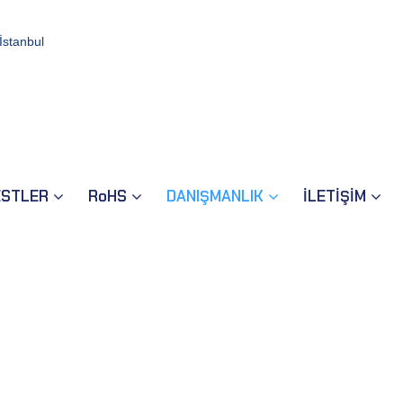
İstanbul
ESTLER
RoHS
DANIŞMANLIK
İLETİŞİM
ı