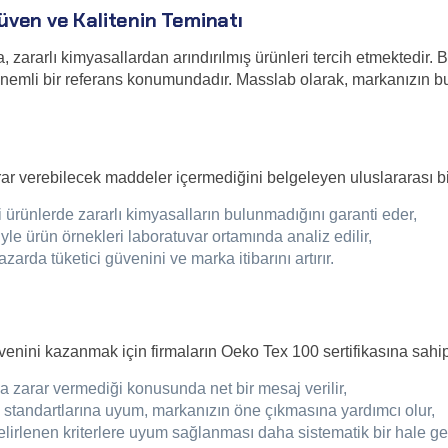
üven ve Kalitenin Teminatı
, zararlı kimyasallardan arındırılmış ürünleri tercih etmektedir.
önemli bir referans konumundadır. Masslab olarak, markanızın b
ar verebilecek maddeler içermediğini belgeleyen uluslararası bir
 ürünlerde zararlı kimyasalların bulunmadığını garanti eder,
yle ürün örnekleri laboratuvar ortamında analiz edilir,
zarda tüketici güvenini ve marka itibarını artırır.
üvenini kazanmak için firmaların Oeko Tex 100 sertifikasına sahi
a zarar vermediği konusunda net bir mesaj verilir,
e standartlarına uyum, markanızın öne çıkmasına yardımcı olur,
rlenen kriterlere uyum sağlanması daha sistematik bir hale gel