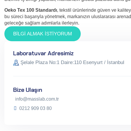
Oeko Tex 100 Standardı
, tekstil ürünlerinde güven ve kalite
bu süreci başarıyla yönetmek, markanızın uluslararası arenada
geleceğe sağlam adımlarla ilerleyin.
BİLGİ ALMAK İSTİYORUM
Laboratuvar Adresimiz
Şelale Plaza No:1 Daire:110 Esenyurt / İstanbul
Bize Ulaşın
info@masslab.com.tr
0212 909 03 80