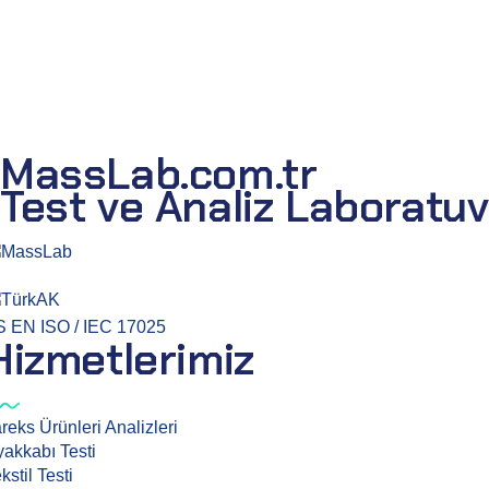
MassLab.com.tr
Test ve Analiz Laboratuv
ss Laboratuvar ve Danışmanlık Hizmetleri A.Ş. TÜRKAK akredit
S EN ISO / IEC 17025
Hizmetlerimiz
reks Ürünleri Analizleri
akkabı Testi
kstil Testi