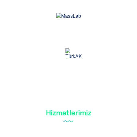
Mass Laboratuvar ve Danışmanlık Hizmetleri A.Ş.
TÜRKAK akreditasyonuna sahip bir test kuruluşudur.
TS EN ISO / IEC 17025
Hizmetlerimiz
Tareks Ürünleri Analizleri