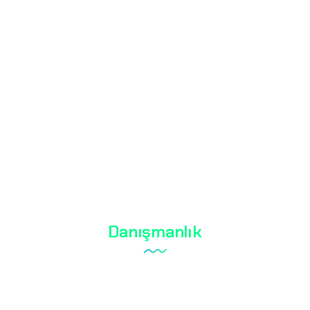
Ayakkabı Testi
Tekstil Testi
Biyosidal Testi
Kozmetik Testi
Su Analizleri
RoHS Belgesi
Danışmanlık
Laboratuvar Kurulumu
Kalite Yönetim Sistemi