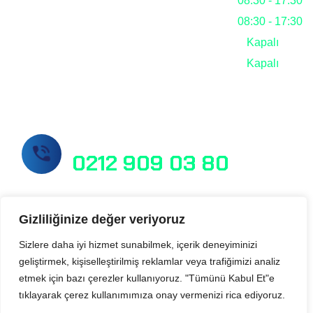
Perşembe
08:30 - 17:30
Cuma
08:30 - 17:30
Cumartesi
Kapalı
Pazar
Kapalı
Hemen Bizi Arayın!
0212 909 03 80
Gizliliğinize değer veriyoruz
info@masslab.com.tr
Sizlere daha iyi hizmet sunabilmek, içerik deneyiminizi
geliştirmek, kişiselleştirilmiş reklamlar veya trafiğimizi analiz
Şelale Plaza No:1 Daire:110 Esenyurt /
etmek için bazı çerezler kullanıyoruz. "Tümünü Kabul Et"e
İstanbul
tıklayarak çerez kullanımımıza onay vermenizi rica ediyoruz.