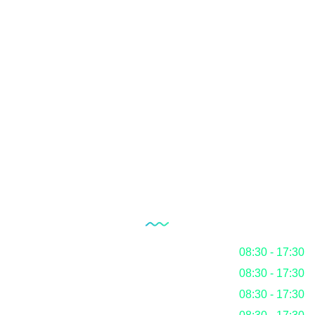
İç Tetkik Hizmeti
Belgelendirme
RoHS
REACH KKDIK
BLOG
Çalışma Saatlerimiz
Pazartesi
08:30 - 17:30
Salı
08:30 - 17:30
Çarşamba
08:30 - 17:30