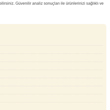
irsiniz. Güvenilir analiz sonuçları ile ürünlerinizi sağlıklı ve