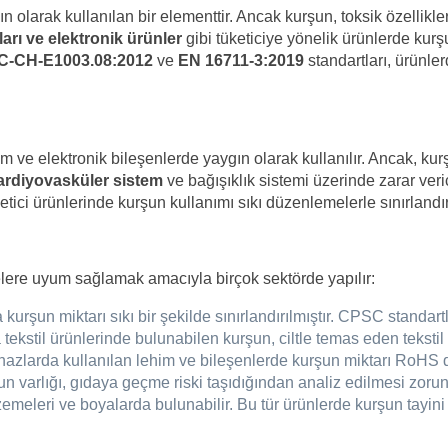
ın olarak kullanılan bir elementtir. Ancak kurşun, toksik özellikle
ları ve elektronik ürünler
gibi tüketiciye yönelik ürünlerde kurşun
-CH-E1003.08:2012
ve
EN 16711-3:2019
standartları, ürünle
m ve elektronik bileşenlerde yaygın olarak kullanılır. Ancak, ku
kardiyovasküler sistem
ve bağışıklık sistemi üzerinde zarar verici
tici ürünlerinde kurşun kullanımı sıkı düzenlemelerle sınırlandırı
lere uyum sağlamak amacıyla birçok sektörde yapılır:
rşun miktarı sıkı bir şekilde sınırlandırılmıştır. CPSC standartl
ekstil ürünlerinde bulunabilen kurşun, ciltle temas eden tekstil 
hazlarda kullanılan lehim ve bileşenlerde kurşun miktarı RoHS dire
 varlığı, gıdaya geçme riski taşıdığından analiz edilmesi zorun
eleri ve boyalarda bulunabilir. Bu tür ürünlerde kurşun tayini 