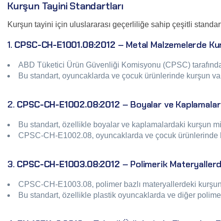
Kurşun Tayini Standartları
Kurşun tayini için uluslararası geçerliliğe sahip çeşitli stand
1.
CPSC-CH-E1001.08:2012
– Metal Malzemelerde Kur
ABD Tüketici Ürün Güvenliği Komisyonu (CPSC) tarafından g
Bu standart, oyuncaklarda ve çocuk ürünlerinde kurşun varlı
2.
CPSC-CH-E1002.08:2012
– Boyalar ve Kaplamalar
Bu standart, özellikle boyalar ve kaplamalardaki kurşun mikta
CPSC-CH-E1002.08, oyuncaklarda ve çocuk ürünlerinde kulla
3.
CPSC-CH-E1003.08:2012
– Polimerik Materyallerd
CPSC-CH-E1003.08, polimer bazlı materyallerdeki kurşun mi
Bu standart, özellikle plastik oyuncaklarda ve diğer polime