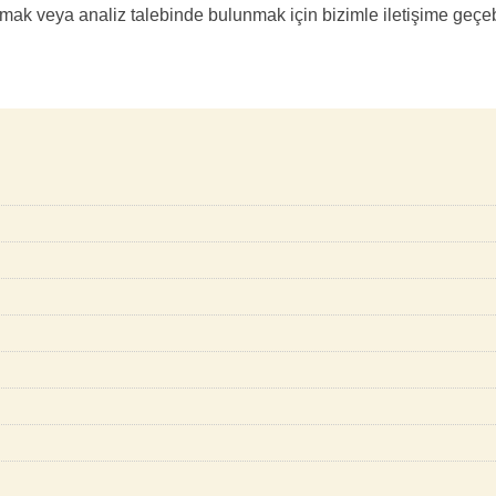
almak veya analiz talebinde bulunmak için bizimle iletişime geçebil