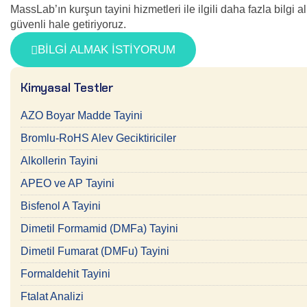
MassLab’ın kurşun tayini hizmetleri ile ilgili daha fazla bilgi 
güvenli hale getiriyoruz.
BİLGİ ALMAK İSTİYORUM
Kimyasal Testler
AZO Boyar Madde Tayini
Bromlu-RoHS Alev Geciktiriciler
Alkollerin Tayini
APEO ve AP Tayini
Bisfenol A Tayini
Dimetil Formamid (DMFa) Tayini
Dimetil Fumarat (DMFu) Tayini
Formaldehit Tayini
Ftalat Analizi