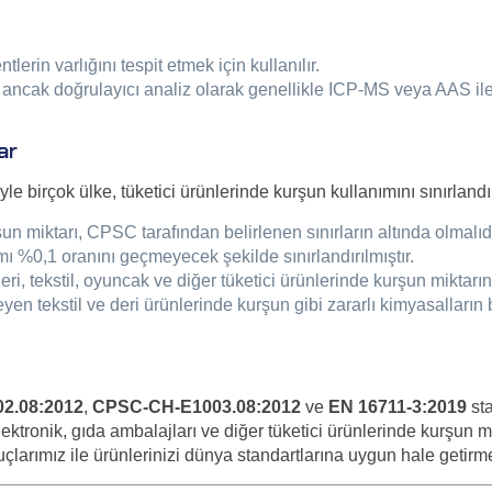
rin varlığını tespit etmek için kullanılır.
ir ancak doğrulayıcı analiz olarak genellikle ICP-MS veya AAS ile
ar
le birçok ülke, tüketici ürünlerinde kurşun kullanımını sınırland
miktarı, CPSC tarafından belirlenen sınırların altında olmalıdı
ı %0,1 oranını geçmeyecek şekilde sınırlandırılmıştır.
 tekstil, oyuncak ve diğer tüketici ürünlerinde kurşun miktarını 
n tekstil ve deri ürünlerinde kurşun gibi zararlı kimyasalların b
2.08:2012
,
CPSC-CH-E1003.08:2012
ve
EN 16711-3:2019
sta
ektronik, gıda ambalajları ve diğer tüketici ürünlerinde kurşun m
larımız ile ürünlerinizi dünya standartlarına uygun hale getirm