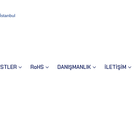
İstanbul
ESTLER
RoHS
DANIŞMANLIK
İLETİŞİM