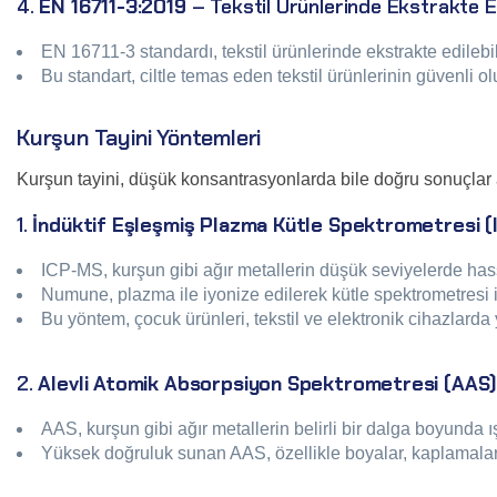
4.
EN 16711-3:2019
– Tekstil Ürünlerinde Ekstrakte Ed
EN 16711-3 standardı, tekstil ürünlerinde ekstrakte edilebi
Bu standart, ciltle temas eden tekstil ürünlerinin güvenli 
Kurşun Tayini Yöntemleri
Kurşun tayini, düşük konsantrasyonlarda bile doğru sonuçlar a
1.
İndüktif Eşleşmiş Plazma Kütle Spektrometresi 
ICP-MS, kurşun gibi ağır metallerin düşük seviyelerde hassa
Numune, plazma ile iyonize edilerek kütle spektrometresi ile
Bu yöntem, çocuk ürünleri, tekstil ve elektronik cihazlarda
2.
Alevli Atomik Absorpsiyon Spektrometresi (AAS
AAS, kurşun gibi ağır metallerin belirli bir dalga boyunda ış
Yüksek doğruluk sunan AAS, özellikle boyalar, kaplamalar v