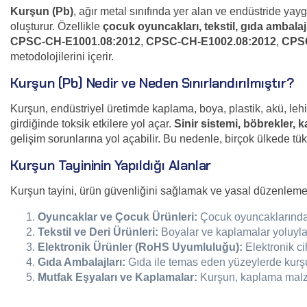
Kurşun (Pb)
, ağır metal sınıfında yer alan ve endüstride yayg
oluşturur. Özellikle
çocuk oyuncakları, tekstil, gıda ambalaj
CPSC-CH-E1001.08:2012
,
CPSC-CH-E1002.08:2012
,
CPSC
metodolojilerini içerir.
Kurşun (Pb) Nedir ve Neden Sınırlandırılmıştır?
Kurşun, endüstriyel üretimde kaplama, boya, plastik, akü, lehi
girdiğinde toksik etkilere yol açar.
Sinir sistemi, böbrekler, 
gelişim sorunlarına yol açabilir. Bu nedenle, birçok ülkede tüke
Kurşun Tayininin Yapıldığı Alanlar
Kurşun tayini, ürün güvenliğini sağlamak ve yasal düzenleme
Oyuncaklar ve Çocuk Ürünleri:
Çocuk oyuncaklarında ku
Tekstil ve Deri Ürünleri:
Boyalar ve kaplamalar yoluyla t
Elektronik Ürünler (RoHS Uyumluluğu):
Elektronik ci
Gıda Ambalajları:
Gıda ile temas eden yüzeylerde kurşun
Mutfak Eşyaları ve Kaplamalar:
Kurşun, kaplama malzem