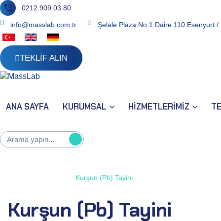
0212 909 03 80
info@masslab.com.tr
Şelale Plaza No:1 Daire:110 Esenyurt / 
TEKLİF ALIN
ANA SAYFA
KURUMSAL
HİZMETLERİMİZ
T
Kurşun (Pb) Tayini
Ana Sayfa
Testler
Kurşun (Pb) Tayini
Kurşun (Pb) Tayini