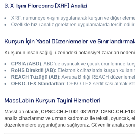
3.
X-Işını Floresans (XRF) Analizi
XRF, numuneye x-ışını uygulanarak kurşun ve diğer elementle
Özellikle hızlı analiz gerektiren uygulamalarda tercih edil
Kurşun İçin Yasal Düzenlemeler ve Sınırlandırmal
Kurşunun insan sağlığı üzerindeki potansiyel zararları nedeniy
CPSIA (ABD):
ABD’de oyuncak ve çocuk ürünlerinde kurşun 
RoHS Direktifi (AB):
Elektronik cihazlarda kurşun kullanım
REACH Tüzüğü (AB):
Avrupa Birliği REACH düzenlemeleri,
OEKO-TEX Standartları:
OEKO-TEX sertifikası almak isteye
MassLab’ın Kurşun Tayini Hizmetleri
MassLab olarak,
CPSC-CH-E1001.08:2012
,
CPSC-CH-E100
analiz cihazlarımız ve uzman kadromuz ile tekstil, oyuncak, el
düzenlemelere uygunluğunu sağlıyoruz. Güvenilir analiz sonuç